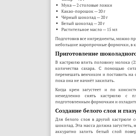
Мука — 2 столовые ложки
Какао-порошок — 20 г
Чёрный шоколад — 20 г
Белый шоколад — 20 г
Растительное масло — 15 мл
Подготовив все ингредиенты, можно пр
небольшие жаропрочные формочки, в ко
Приготовление шоколадного
В кастрюлю влить половину молока (25
количества сахара. С помощью сит
перемешать венчиком и поставить на 
пока она не начнёт закипать.
Когда крем загустеет и по консист
немедленно снять кастрюлю с п
подготовленным формочкам и охладить 
Создание белого слоя и глаз
Для белого слоя в другой кастрюле с
шоколад. Эта масса должна загустеть,
аккуратно залить белый слой пове