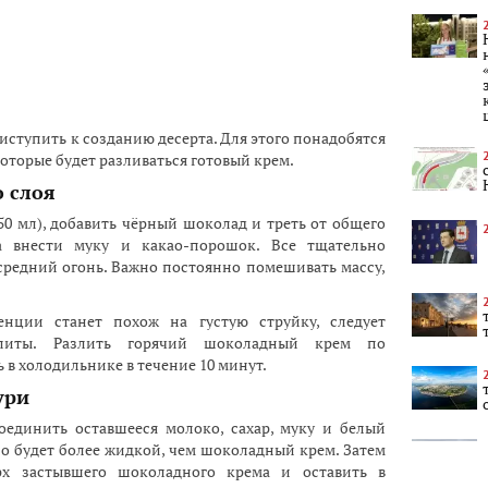
иступить к созданию десерта. Для этого понадобятся
торые будет разливаться готовый крем.
 слоя
0 мл), добавить чёрный шоколад и треть от общего
а внести муку и какао-порошок. Все тщательно
средний огонь. Важно постоянно помешивать массу,
енции станет похож на густую струйку, следует
литы. Разлить горячий шоколадный крем по
в холодильнике в течение 10 минут.
ури
оединить оставшееся молоко, сахар, муку и белый
 но будет более жидкой, чем шоколадный крем. Затем
рх застывшего шоколадного крема и оставить в