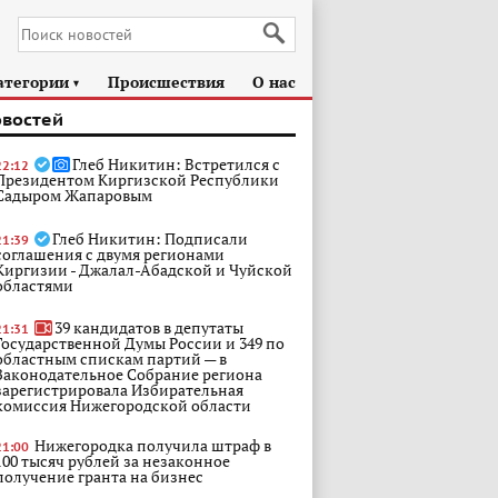
атегории
Происшествия
О нас
►
овостей
Глеб Никитин: Встретился с
22:12
Президентом Киргизской Республики
Садыром Жапаровым
Глеб Никитин: Подписали
21:39
соглашения с двумя регионами
Киргизии - Джалал-Абадской и Чуйской
областями
39 кандидатов в депутаты
21:31
Государственной Думы России и 349 по
областным спискам партий — в
Законодательное Собрание региона
зарегистрировала Избирательная
комиссия Нижегородской области
Нижегородка получила штраф в
21:00
100 тысяч рублей за незаконное
получение гранта на бизнес