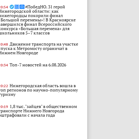
#ПобедНО. 31 герой
20:54
Нижегородской области: как
нижегородцы покорили финал
«Большой перемены»! В Красноярске
завершился финал Всероссийского
конкурса «Большая перемена» для
школьников 5–7 классов
Движение транспорта на участке
20:48
спуска к Метромосту ограничат в
Нижнем Новгороде
Топ-7 новостей на 6.08.2026
20:34
Нижегородская область вошла в
20:22
топ регионов по научно-популярному
туризму
1,8 тыс. "зайцев" в общественном
20:19
транспорте Нижнего Новгорода
оштрафовали с начала года
«Задача со звездочкой»: эксперты
20:12
оценили перспективы развития речного
туризма в России