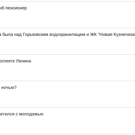
иб пенсионер
за была над Горьковским водохранилищем и ЖК "Новая Кузнечиха
оспекте Ленина
й ночью?
ретился с молодежью