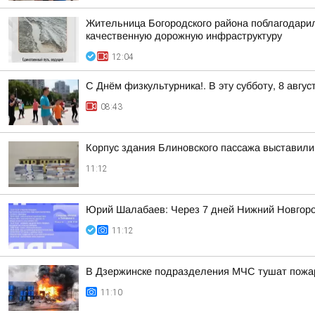
Жительница Богородского района поблагодарил
качественную дорожную инфраструктуру
12:04
С Днём физкультурника!. В эту субботу, 8 авгу
08:43
Корпус здания Блиновского пассажа выставил
11:12
Юрий Шалабаев: Через 7 дней Нижний Новгоро
11:12
В Дзержинске подразделения МЧС тушат пожар
11:10