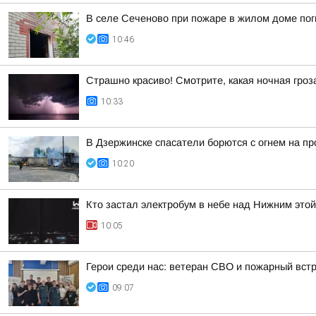
В селе Сеченово при пожаре в жилом доме пог
10:46
Страшно красиво! Смотрите, какая ночная гро
10:33
В Дзержинске спасатели борются с огнем на пр
10:20
Кто застал электробум в небе над Нижним это
10:05
Герои среди нас: ветеран СВО и пожарный вст
09:07