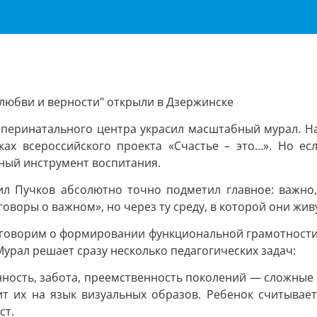
, любви и верности" открыли в Дзержинске
 перинатального центра украсил масштабный мурал. На
ах всероссийского проекта «Счастье – это…». Но есл
ный инструмент воспитания.
л Пучков абсолютно точно подметил главное: важно,
говоры о важном», но через ту среду, в которой они жи
оворим о формировании функциональной грамотности и м
урал решает сразу несколько педагогических задач:
енность, забота, преемственность поколений — сложны
 их на язык визуальных образов. Ребенок считывае
ст.