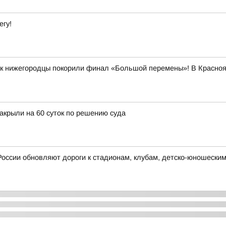
егу!
как нижегородцы покорили финал «Большой перемены»! В Красно
закрыли на 60 суток по решению суда
России обновляют дороги к стадионам, клубам, детско-юношески