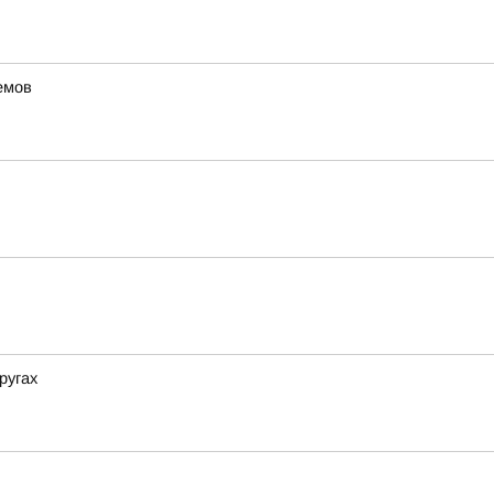
емов
ругах