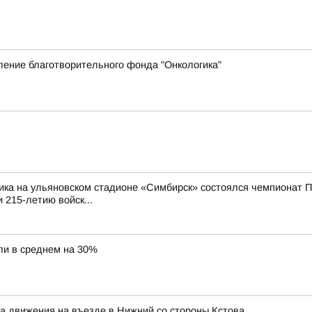
ение благотворительного фонда "Онкологика"
ика на ульяновском стадионе «Симбирск» состоялся чемпионат П
 215-летию войск...
ли в среднем на 30%
ма движения на въезде в Нижний со стороны Кстова