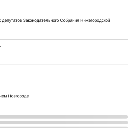
х депутатов Законодательного Собрания Нижегородской
А
жнем Новгороде