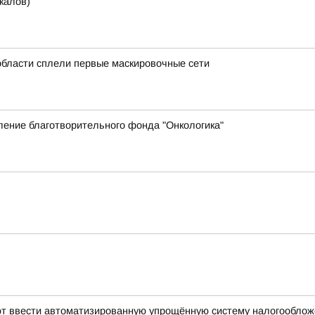
калов)
области сплели первые маскировочные сети
ение благотворительного фонда "Онкологика"
уют ввести автоматизированную упрощённую систему налогообло