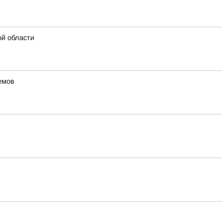
ой области
емов