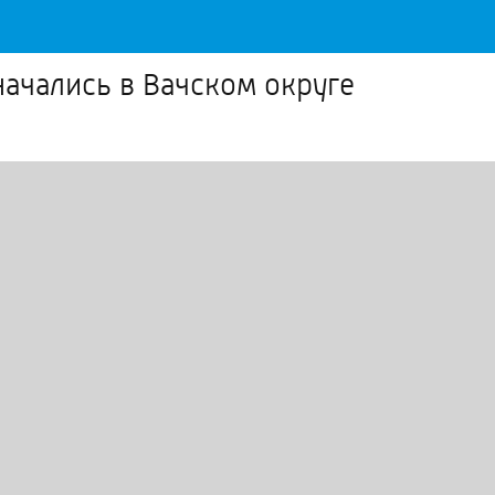
начались в Вачском округе