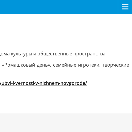
 дома культуры и общественные пространства.
— «Ромашковый день», семейные игротеки, творческие
ubvi-i-vernosti-v-nizhnem-novgorode/