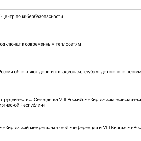
-центр по кибербезопасности
подключат к современным теплосетям
России обновляют дороги к стадионам, клубам, детско-юношески
рудничество. Сегодня на VIII Российско-Киргизском экономиче
иргизской Республики
ско-Киргизской межрегиональной конференции и VIII Киргизско-Р