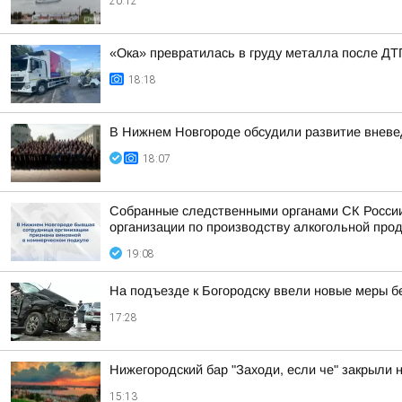
20:12
«Ока» превратилась в груду металла после ДТП
18:18
В Нижнем Новгороде обсудили развитие вневе
18:07
Собранные следственными органами СК России
организации по производству алкогольной про
19:08
На подъезде к Богородску ввели новые меры б
17:28
Нижегородский бар "Заходи, если че" закрыли 
15:13