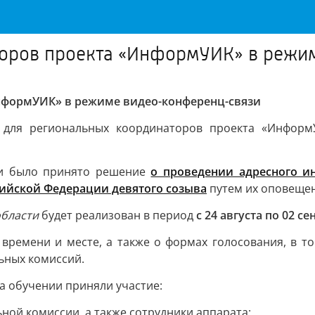
торов проекта «ИнформУИК» в режи
нформУИК» в режиме видео-конференц-связи
 для региональных координаторов проекта «Информ
ии было принято решение
о проведении адресного и
ийской Федерации девятого созыва
путем их оповещен
бласти
будет реализован в период
с 24 августа по 02 се
 времени и месте, а также о формах голосования, в т
ьных комиссий.
а обучении приняли участие:
ной комиссии, а также сотрудники аппарата: