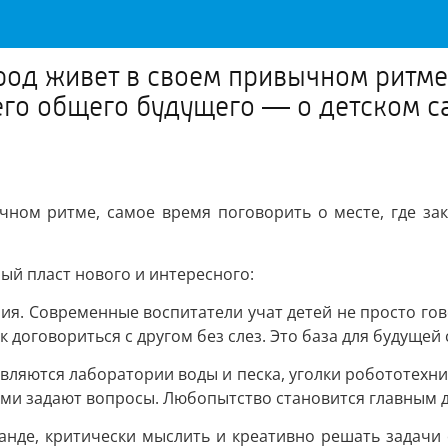
ород живет в своем привычном ритме
его общего будущего — о детском с
ычном ритме, самое время поговорить о месте, где з
ный пласт нового и интересного:
я. Современные воспитатели учат детей не просто гово
ак договориться с другом без слез. Это база для будуще
являются лаборатории воды и песка, уголки робототехни
сами задают вопросы. Любопытство становится главным 
манде, критически мыслить и креативно решать задачи