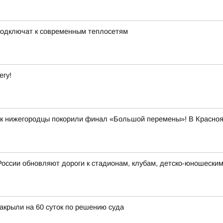
подключат к современным теплосетям
егу!
как нижегородцы покорили финал «Большой перемены»! В Красно
России обновляют дороги к стадионам, клубам, детско-юношески
закрыли на 60 суток по решению суда