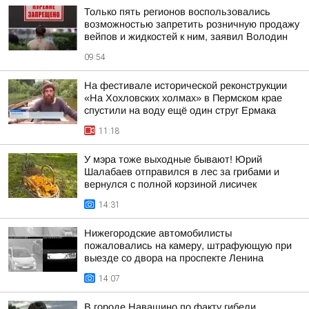
Только пять регионов воспользовались
возможностью запретить розничную продажу
вейпов и жидкостей к ним, заявил Володин
09:54
На фестивале исторической реконструкции
«На Хохловских холмах» в Пермском крае
спустили на воду ещё один струг Ермака
11:18
У мэра тоже выходные бывают! Юрий
Шалабаев отправился в лес за грибами и
вернулся с полной корзиной лисичек
14:31
Нижегородские автомобилисты
пожаловались на камеру, штрафующую при
выезде со двора на проспекте Ленина
14:07
В городе Навашино по факту гибели