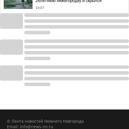
26летнюю нижегородку и скрылся
19:07
© Лента новостей Нижнего Новгорода
Email:
info@news-nn.ru