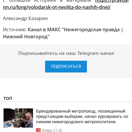
с большой историей в материале
https://pravda-
nn.ru/long/volodarsk-ot-neolita-do-nashih-dnej/
Александр Казарин
Источник:
Канал в МАКС "Нижегородская правда |
Нижний Новгород"
Подписывайтесь на наш Telegram-канал
ПОДПИСАТЬСЯ
ТОП
Брендированный метропоезд, посвященный
предстоящим выборам, начал курсировать по
линиям нижегородского метрополитена
Вчера, 21:42