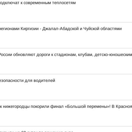
подключат к современным теплосетям
регионами Киргизии - Джалал-Абадской и Чуйской областями
России обновляют дороги к стадионам, клубам, детско-юношески
езопасности для водителей
как нижегородцы покорили финал «Большой перемены»! В Красно