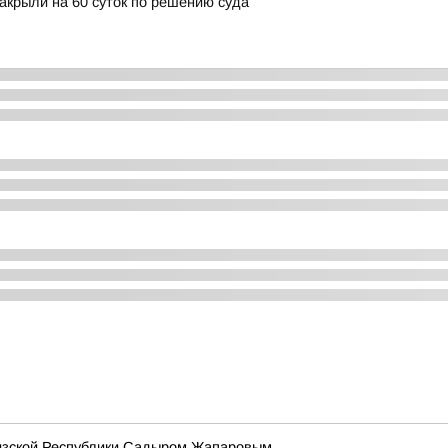
закрыли на 60 суток по решению суда
гизской Республики Садыром Жапаровым