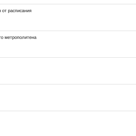
я от расписания
го метрополитена