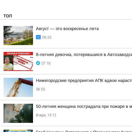
ТОП
Август — это воскресенье лета
06:33
8-летняя девочка, потерявшаяся в Автозаводс
07:18
Нижегородские предприятия АПК вдвое нарасти
08:03
50-летняя женщина пострадала при пожаре в м
Вчера, 19:12