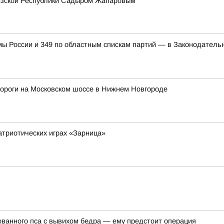
гизской Республики Садыром Жапаровым
мы России и 349 по областным спискам партий — в Законодатель
дороги на Московском шоссе в Нижнем Новгороде
атриотических играх «Зарница»
ванного пса с вывихом бедра — ему предстоит операция