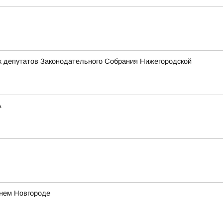
х депутатов Законодательного Собрания Нижегородской
А
жнем Новгороде