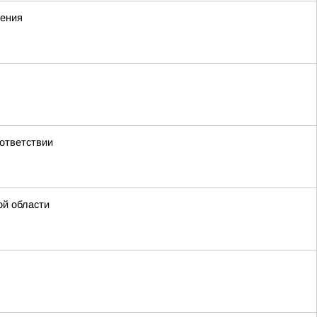
жения
ответствии
ой области