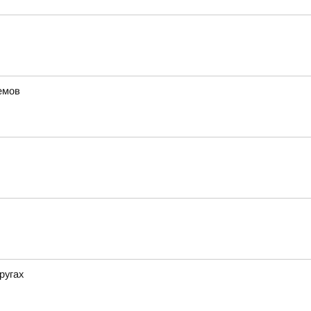
емов
ругах