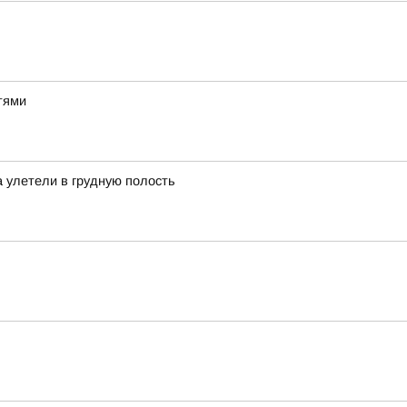
тями
а улетели в грудную полость