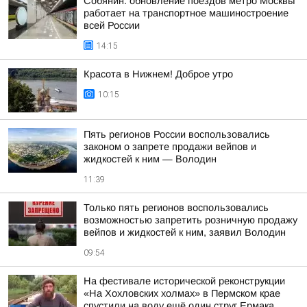
Собянин: обновление поездов метро Москвы
работает на транспортное машиностроение
всей России
14:15
Красота в Нижнем! Доброе утро
10:15
Пять регионов России воспользовались
законом о запрете продажи вейпов и
жидкостей к ним — Володин
11:39
Только пять регионов воспользовались
возможностью запретить розничную продажу
вейпов и жидкостей к ним, заявил Володин
09:54
На фестивале исторической реконструкции
«На Хохловских холмах» в Пермском крае
спустили на воду ещё один струг Ермака