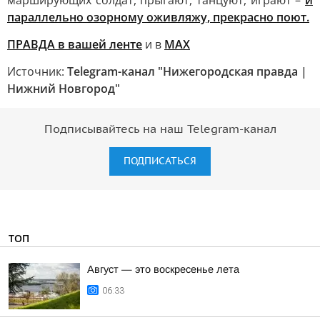
марширующих солдат, прыгают, танцуют, играют –
и
параллельно озорному оживляжу, прекрасно поют.
ПРАВДА в вашей ленте
и в
MAX
Источник:
Telegram-канал "Нижегородская правда |
Нижний Новгород"
Подписывайтесь на наш Telegram-канал
ПОДПИСАТЬСЯ
ТОП
Август — это воскресенье лета
06:33