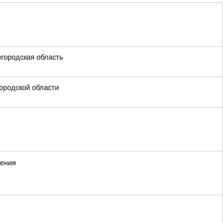
ородская область
родской области
жения