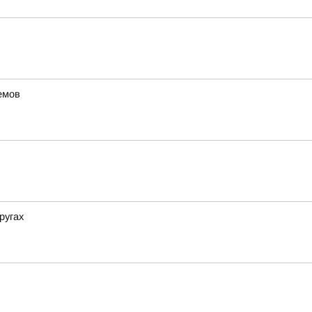
емов
ругах