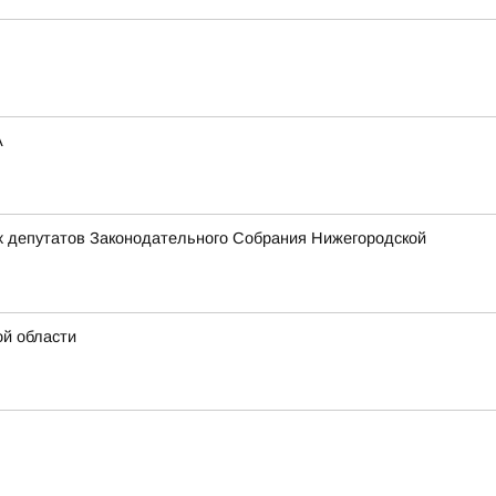
А
х депутатов Законодательного Собрания Нижегородской
ой области