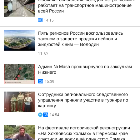
работает на транспортное машиностроение
всей России
14:15
Пять регионов России воспользовались
законом о запрете продажи вейпов и
жидкостей к ним — Володин
11:39
Админ Ni Mash прошвырнулся по закоулкам
Нижнего
15:39
Сотрудники регионального следственного
управления приняли участие в турнире по
картингу
14:54
На фестивале исторической реконструкции
«На Хохловских холмах» в Пермском крае
спустили на воду ещё один струг Ермака