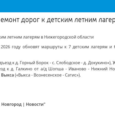
 ремонт дорог к детским летним лаг
ским летним лагерям в Нижегородской области
в 2026 году обновят маршруты к 7 детским лагерям и
ъезд к д. Горный Борок - с. Слободское - д. Докукино»),
зд к д. Галкино от а/д Шопша - Иваново - Нижний Но
 Выкса
(«Выкса - Вознесенское - Сатис»).
 Новгород | Новости"