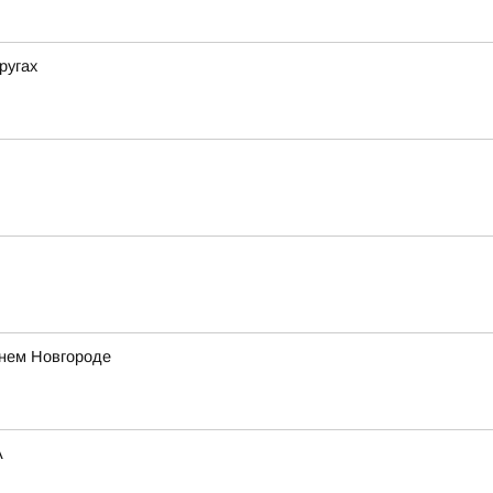
ругах
жнем Новгороде
А