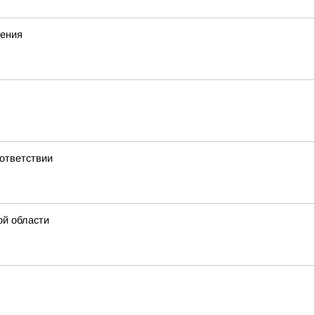
жения
ответствии
ой области