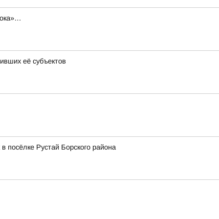
трока»…
ивших её субъектов
 в посёлке Рустай Борского района