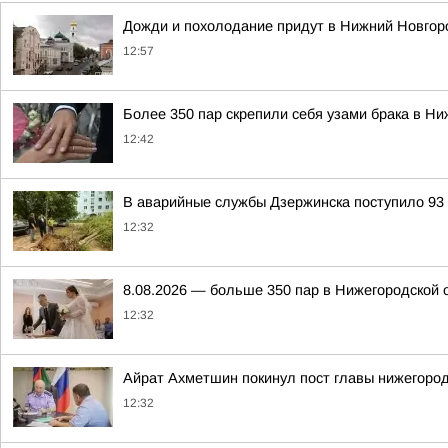
Дожди и похолодание придут в Нижний Новго
12:57
Более 350 пар скрепили себя узами брака в Ни
12:42
В аварийные службы Дзержинска поступило 93
12:32
8.08.2026 — больше 350 пар в Нижегородской о
12:32
Айрат Ахметшин покинул пост главы нижегоро
12:32