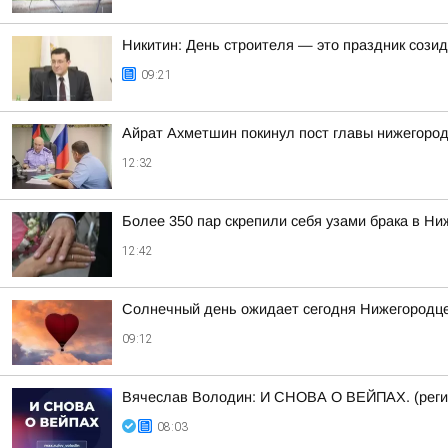
Никитин: День строителя — это праздник сози
09:21
Айрат Ахметшин покинул пост главы нижегоро
12:32
Более 350 пар скрепили себя узами брака в Ни
12:42
Солнечный день ожидает сегодня Нижегородц
09:12
Вячеслав Володин: И СНОВА О ВЕЙПАХ. (реги
08:03