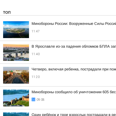
ТОП
Минобороны России: Вооруженные Силы Россий
11:47
В Ярославле из-за падения обломков БПЛА за
11:40
Четверо, включая ребенка, пострадали при по
11:20
Минобороны сообщило об уничтожении 605 бес
09:08
Один ребёнок и трое взрослых пострадали в р