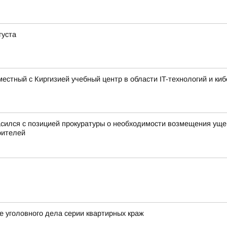
густа
стный с Киргизией учебный центр в области IT-технологий и ки
ился с позицией прокуратуры о необходимости возмещения ущер
оителей
 уголовного дела серии квартирных краж