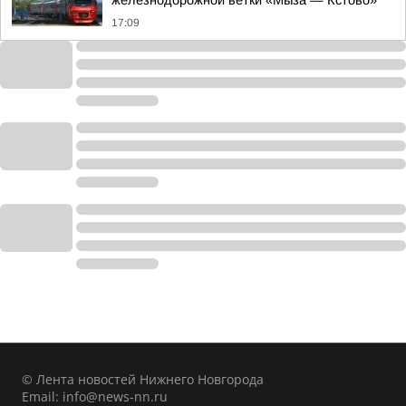
железнодорожной ветки «Мыза — Кстово»
17:09
© Лента новостей Нижнего Новгорода
Email:
info@news-nn.ru