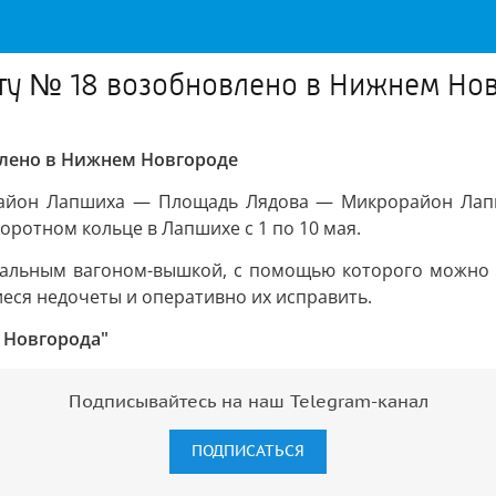
ту № 18 возобновлено в Нижнем Но
лено в Нижнем Новгороде
орайон Лапшиха — Площадь Лядова — Микрорайон Лапш
ротном кольце в Лапшихе с 1 по 10 мая.
иальным вагоном-вышкой, с помощью которого можно о
иеся недочеты и оперативно их исправить.
 Новгорода"
Подписывайтесь на наш Telegram-канал
ПОДПИСАТЬСЯ