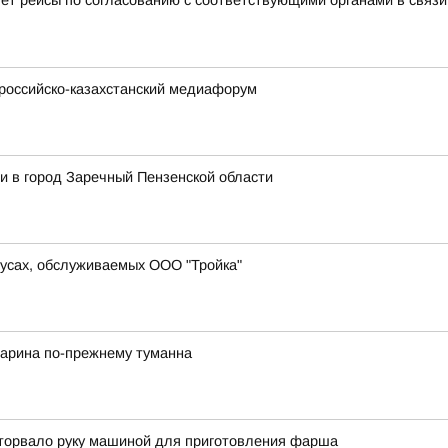
ет рейсы по согласованию с соответствующими органами в связ
 российско-казахстанский медиафорум
и в город Заречный Пензенской области
усах, обслуживаемых ООО "Тройка"
гарина по-прежнему туманна
оторвало руку машиной для приготовления фарша