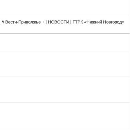
|
//
Вести-Приволжье + | НОВОСТИ | ГТРК «Нижний Новгород»