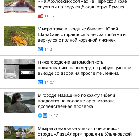
«На Хохловских холмах» в Пермском крае
спустили на воду ещё один струг Ермака
11:18
У мэра тоже выходные бывают! Юрий
Шалабаев отправился в лес за грибами и
вернулся с полной корзиной лисичек
14:31
Нижегородские автомобилисты
пожаловались на камеру, штрафующую при
выезде со двора на проспекте Ленина
14:07
В городе Навашино по факту гибели
подростка на водоеме организована
доследственная проверка
14:12
Межрегиональные учения поисковиков
отряда «ЛизаАлерт» прошли в Ульяновской