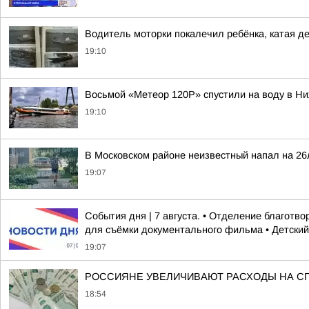
Водитель моторки покалечил ребёнка, катая де
19:10
Восьмой «Метеор 120Р» спустили на воду в Ни
19:10
В Московском районе неизвестный напал на 26
19:07
События дня | 7 августа. • Отделение благот
для съёмки документального фильма • Детский.
19:07
РОССИЯНЕ УВЕЛИЧИВАЮТ РАСХОДЫ НА СП
18:54