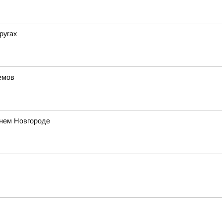
ругах
емов
жнем Новгороде