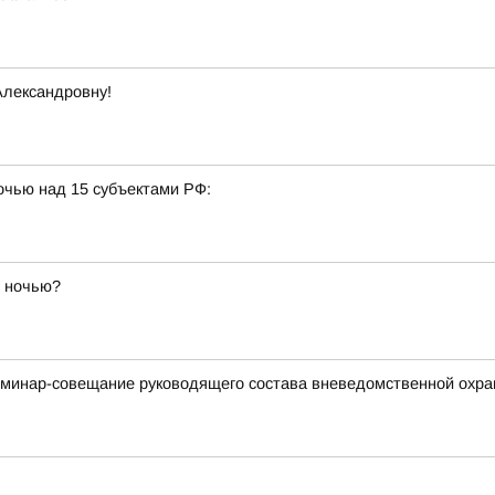
Александровну!
очью над 15 субъектами РФ:
й ночью?
минар-совещание руководящего состава вневедомственной охра