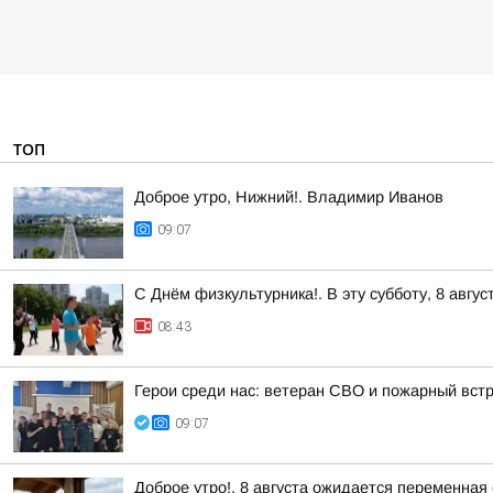
ТОП
Доброе утро, Нижний!. Владимир Иванов
09:07
С Днём физкультурника!. В эту субботу, 8 авгу
08:43
Герои среди нас: ветеран СВО и пожарный вст
09:07
Доброе утро!. 8 августа ожидается переменная