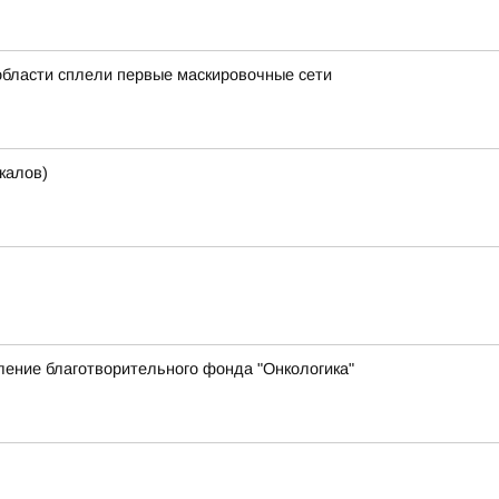
области сплели первые маскировочные сети
калов)
ение благотворительного фонда "Онкологика"