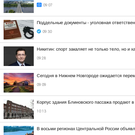
09:07
Поддельные документы - уголовная ответствен
09:30
Никитин: спорт закаляет не только тело, но и х
09:28
Сегодня в Нижнем Новгороде ожидается перем
09:09
Корпус здания Блиновского пассажа продают 
10:13
В восьми регионах Центральной России объявле