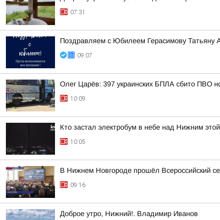
07:31
Поздравляем с Юбилеем Герасимову Татьяну 
09:07
Олег Царёв: 397 украинских БПЛА сбито ПВО н
10:09
Кто застал электробум в небе над Нижним это
10:05
В Нижнем Новгороде прошёл Всероссийский се
09:16
Доброе утро, Нижний!. Владимир Иванов