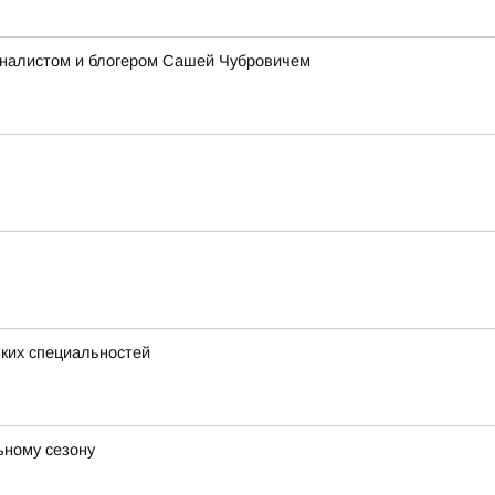
урналистом и блогером Сашей Чубровичем
зких специальностей
ьному сезону