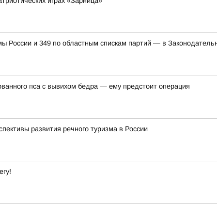
атриотических играх «Зарница»
мы России и 349 по областным спискам партий — в Законодатель
ванного пса с вывихом бедра — ему предстоит операция
спективы развития речного туризма в России
егу!