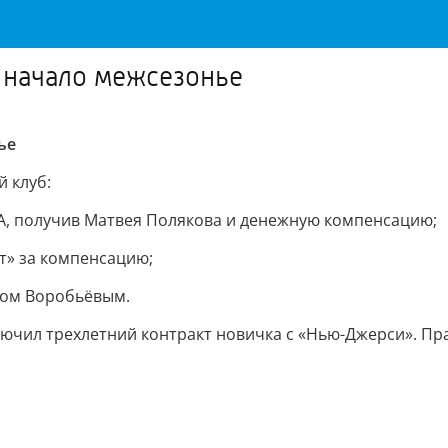
 начало межсезонье
ье
 клуб:
КА, получив Матвея Полякова и денежную компенсацию;
т» за компенсацию;
лом Воробьёвым.
лючил трехлетний контракт новичка с «Нью-Джерси». Пра