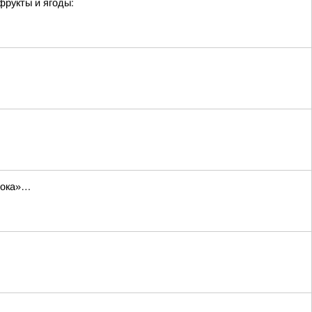
фрукты и ягоды:
трока»…