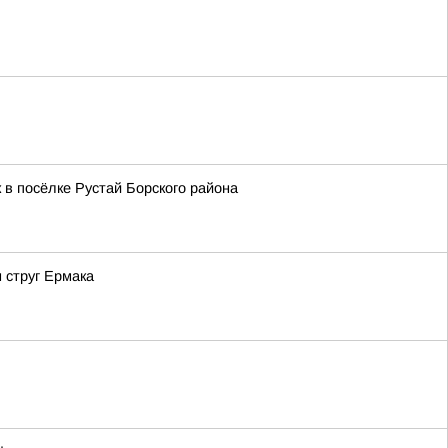
 в посёлке Рустай Борского района
 струг Ермака