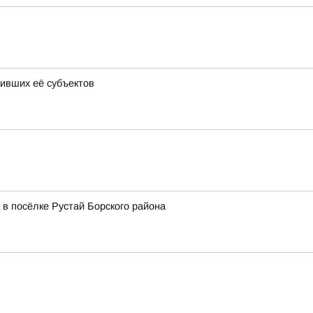
ивших её субъектов
 в посёлке Рустай Борского района