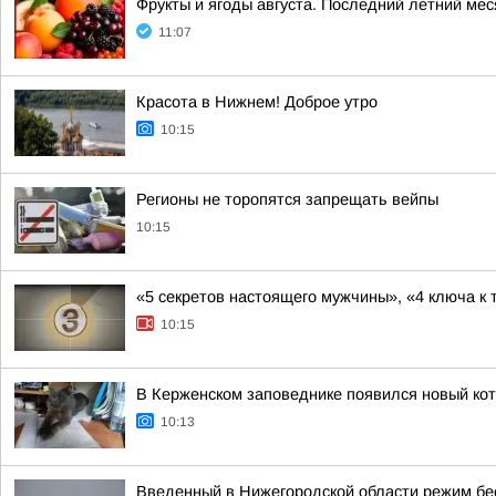
Фрукты и ягоды августа. Последний летний ме
11:07
Красота в Нижнем! Доброе утро
10:15
Регионы не торопятся запрещать вейпы
10:15
«5 секретов настоящего мужчины», «4 ключа к 
10:15
В Керженском заповеднике появился новый ко
10:13
Введенный в Нижегородской области режим бе