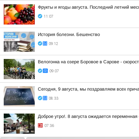
Фрукты и ягоды августа. Последний летний ме
11:07
История болезни. Бешенство
09:12
Велогонка на озере Боровое в Сарове - скорост
09:07
Сегодня, 9 августа, мы поздравляем всех прич
08:33
Доброе утро!. 8 августа ожидается переменная
07:36