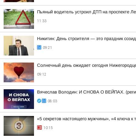
Пьяный водитель устроил ДТП на проспекте Л
11:33
Никитин: День строителя — это праздник сози
09:21
Солнечный день ожидает сегодня Нижегородц
09:12
Вячеслав Володин: И СНОВА О ВЕЙПАХ. (реги
08:03
«5 секретов настоящего мужчины», «4 ключа к 
10:15