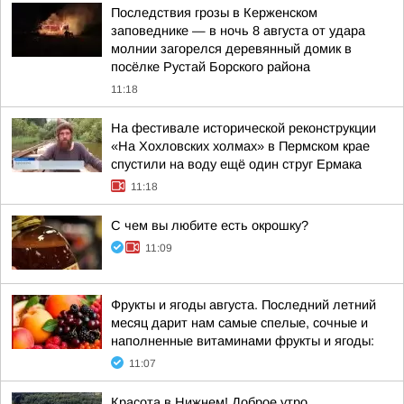
Последствия грозы в Керженском
заповеднике — в ночь 8 августа от удара
молнии загорелся деревянный домик в
посёлке Рустай Борского района
11:18
На фестивале исторической реконструкции
«На Хохловских холмах» в Пермском крае
спустили на воду ещё один струг Ермака
11:18
С чем вы любите есть окрошку?
11:09
Фрукты и ягоды августа. Последний летний
месяц дарит нам самые спелые, сочные и
наполненные витаминами фрукты и ягоды:
11:07
Красота в Нижнем! Доброе утро