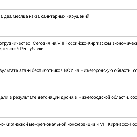
на два месяца из-за санитарных нарушений
рудничество. Сегодня на VIII Российско-Киргизском экономиче
иргизской Республики
езультате атаки беспилотников ВСУ на Нижегородскую область, с
дали в результате детонации дрона в Нижегородской области, с
ско-Киргизской межрегиональной конференции и VIII Киргизско-Р