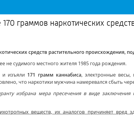
170 граммов наркотических средст
отических средств растительного происхождения, по
ее не судимого местного жителя 1985 года рождения.
и и изъяли
171 грамм каннабиса
, электронные весы,
новлено, что наркотики мужчина намеревался сбыть чере
уранту избрана мера пресечения в виде заключения п
сихотропных веществ, их аналогов причиняет вред 