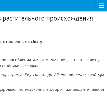
в растительного происхождения,
дготовленных к сбыту
 приспособления для измельчения, а также ящик для
з тайники-закладки.
од стражу. Ему грозит до 20 лет лишения свободы.
здоровью, их незаконный оборот запрещен и влечет