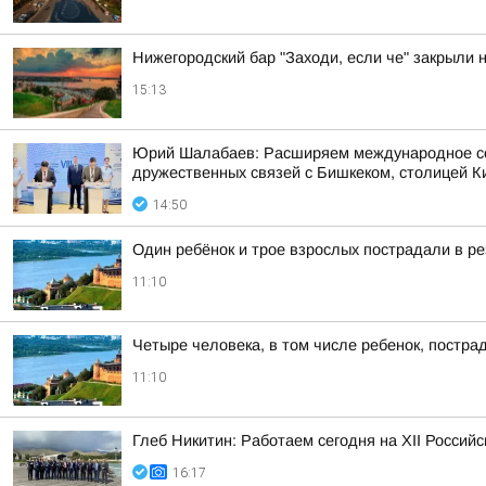
Нижегородский бар "Заходи, если че" закрыли 
15:13
Юрий Шалабаев: Расширяем международное сот
дружественных связей с Бишкеком, столицей К
14:50
Один ребёнок и трое взрослых пострадали в р
11:10
Четыре человека, в том числе ребенок, постра
11:10
Глеб Никитин: Работаем сегодня на XII Россий
16:17