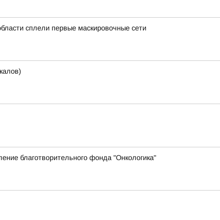
области сплели первые маскировочные сети
калов)
ение благотворительного фонда "Онкологика"