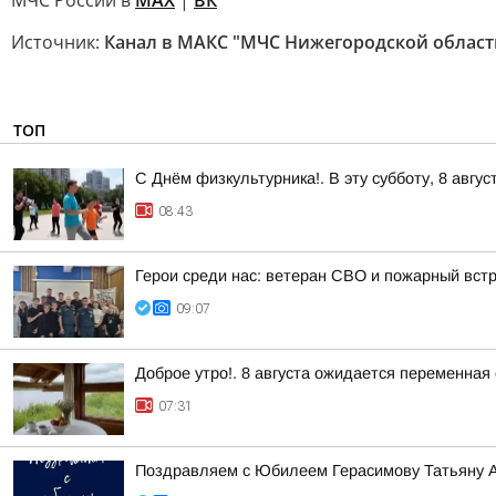
МЧС России в
MAX
|
ВК
Источник:
Канал в МАКС "МЧС Нижегородской област
ТОП
С Днём физкультурника!. В эту субботу, 8 авгу
08:43
Герои среди нас: ветеран СВО и пожарный вст
09:07
Доброе утро!. 8 августа ожидается переменная
07:31
Поздравляем с Юбилеем Герасимову Татьяну 