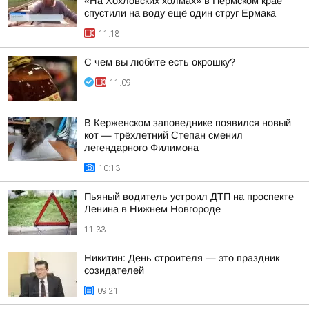
«На Хохловских холмах» в Пермском крае
спустили на воду ещё один струг Ермака
11:18
С чем вы любите есть окрошку?
11:09
В Керженском заповеднике появился новый
кот — трёхлетний Степан сменил
легендарного Филимона
10:13
Пьяный водитель устроил ДТП на проспекте
Ленина в Нижнем Новгороде
11:33
Никитин: День строителя — это праздник
созидателей
09:21