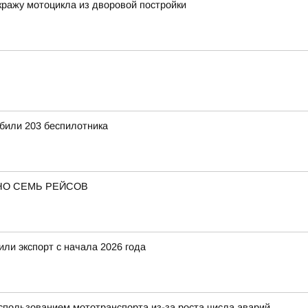
кражу мотоцикла из дворовой постройки
ь
били 203 беспилотника
НО СЕМЬ РЕЙСОВ
ли экспорт с начала 2026 года
использованием мототранспорта из-за роста числа аварий